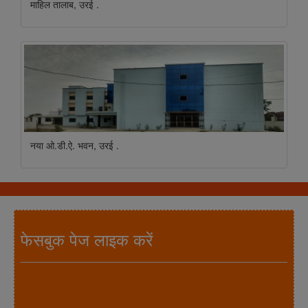
माहिल तालाब, उरई .
नया ओ.डी.ऐ. भवन, उरई .
फेसबुक पेज लाइक करें