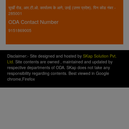
चुर्खी रोड, आर.टी.ओ. कार्यालय के आगे, उरई (उत्तर प्रदेश). पिन कोड नंबर -
285001
ODA Contact Number
9151869005
Disclaimer:- Site designed and hosted by
SKap Solution Pvt.
Ltd.
Site contents are owned , maintained and updated by
respective departments of ODA. SKap does not take any
responsibility regarding contents. Best viewed in Google
chrome,Firefox