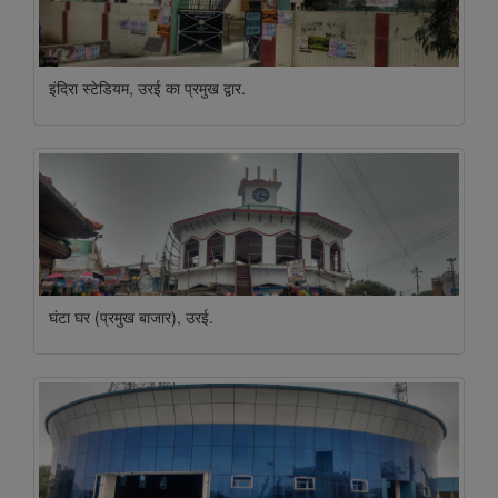
इंदिरा स्टेडियम, उरई का प्रमुख द्वार.
घंटा घर (प्रमुख बाजार), उरई.